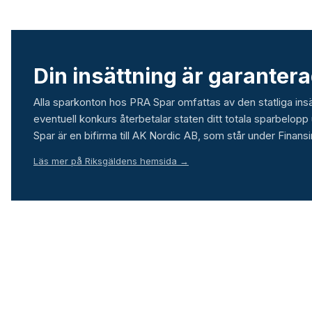
Din insättning är garantera
Alla sparkonton hos PRA Spar omfattas av den statliga insä
eventuell konkurs återbetalar staten ditt totala sparbelopp 
Spar är en bifirma till AK Nordic AB, som står under Finansi
Läs mer på Riksgäldens hemsida →