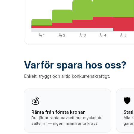
År 1
År 2
År 3
År 4
År 5
Varför spara hos oss?
Enkelt, tryggt och alltid konkurrenskraftigt.
💰
🛡️
Ränta från första kronan
Stat
Du tjänar ränta oavsett hur mycket du
Alla 
sätter in — ingen minimiränta krävs.
garan