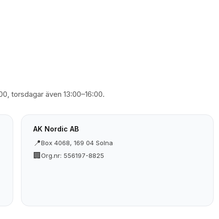
:00, torsdagar även 13:00–16:00.
AK Nordic AB
📍
Box 4068, 169 04 Solna
🏢
Org.nr: 556197-8825