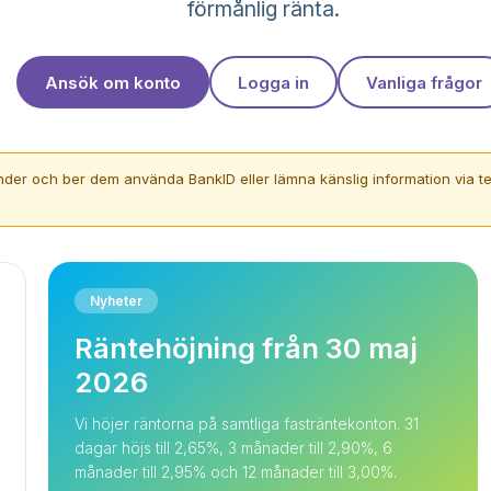
förmånlig ränta.
Ansök om konto
Logga in
Vanliga frågor
der och ber dem använda BankID eller lämna känslig information via te
Nyheter
Räntehöjning från 30 maj
2026
Vi höjer räntorna på samtliga fasträntekonton. 31
dagar höjs till 2,65%, 3 månader till 2,90%, 6
månader till 2,95% och 12 månader till 3,00%.