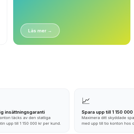
Läs mer →
📈
lig insättningsgaranti
Spara upp till 1 150 000
konton täcks av den statliga
Maximera ditt skyddade sp
tin upp till 1 150 000 kr per kund.
med upp till tio konton hos 