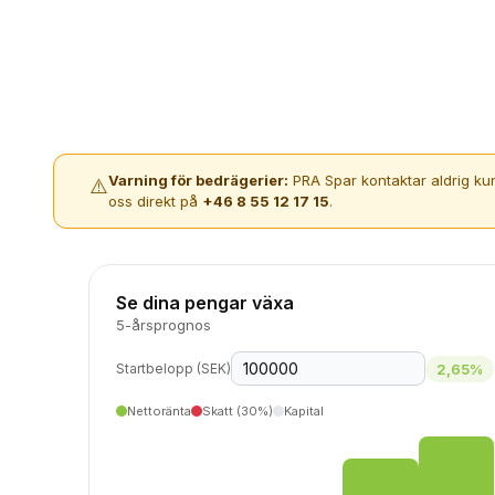
Varning för bedrägerier:
PRA Spar kontaktar aldrig kun
⚠️
oss direkt på
+46 8 55 12 17 15
.
Se dina pengar växa
5-årsprognos
2,65%
Startbelopp (SEK)
Nettoränta
Skatt (30%)
Kapital